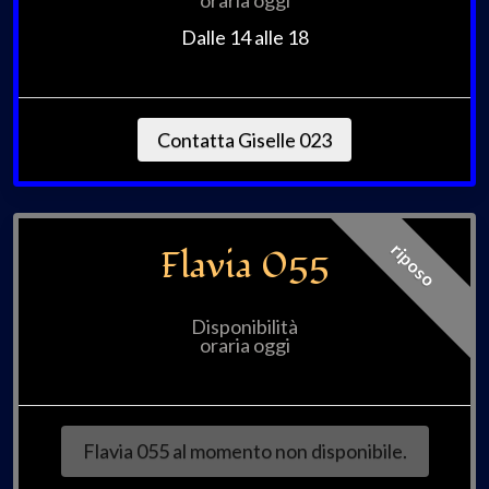
Dalle 14 alle 18
Contatta Giselle 023
riposo
Flavia 055
Disponibilità
oraria oggi
Flavia 055 al momento non disponibile.