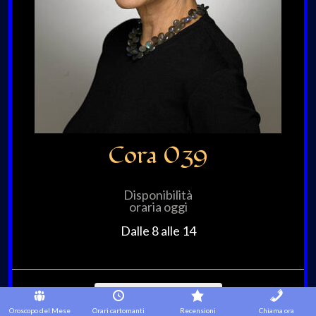
Cora 039
Disponibilità
oraria oggi
Dalle 8 alle 14
Contatta Cora 039
Oroscopo del Mese
Orari cartomanti
Recensioni
Chiama ora