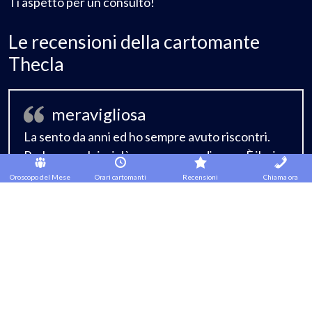
Ti aspetto per un consulto!
Le recensioni della cartomante
Thecla
meravigliosa
La sento da anni ed ho sempre avuto riscontri.
Parlare con lei mi dà u gran senso di pace. È il mio
porto sicuro!
Oroscopo del Mese
Orari cartomanti
Recensioni
Chiama ora
Top
Una scoperta fantastica,ti ricontatterò quando
avrò delle novità,grazie