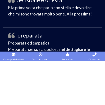
È la prima volta che parlo con stella e devo dire
che mi sono trovata molto bene. Alla prossima!
preparata
Preparata ed empatica
Preparata, seria, scrupolosa nel dettagliare le
risposte alle mie domande, consigli precisi.
Oroscopo del Mese
Orari cartomanti
Recensioni
Chiama ora
Seguirò le sue indicazioni nell’attesa degli
sviluppi della mia situazione. Grazie
GRANDE PROFESSIONISTA
è una grandissima professionista brava
preparata e che vede oltre. Mi sono sempre