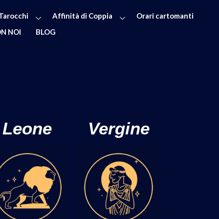
Tarocchi
Affinità di Coppia
Orari cartomanti
N NOI
BLOG
Leone
Vergine