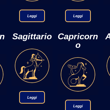
Leggi
Leggi
on
Sagittario
Capricorn
A
o
Leggi
Leggi