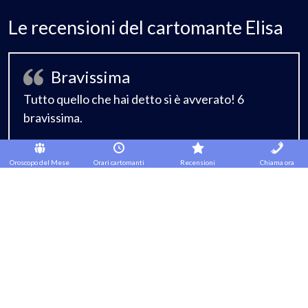
Le recensioni del cartomante Elisa
Bravissima
Tutto quello che hai detto si è avverato! 6
bravissima.
Oroscopo del Mese
Orari cartomanti
Recensioni
Chiama ora
eccezionale
Persona magnifica che sa capire tutto di te e
riesce a consigliarti davvero …più che un
consulto é stata una lezione
spirituale.consigliarissima