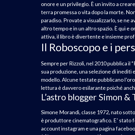
onore e un privilegio. È un invito a crear
terra promessa o vita dopo la morte. No
paradiso. Provate a visualizzarlo, se ne a
altro tempo e in un altro spazio. È qui e 
attiva, il libro è divertente e insieme p
Il Roboscopo e i per
Sempre per Rizzoli, nel 2010 pubblica il 
sua produzione, una selezione di inediti e
modello. Alcune testate pubblicano l’oro
lettura è davvero esilarante poiché anche
L’astro blogger Simon & 
Simone Morandi, classe 1972, nato sotto i
è produttore cinematografico. E’ stato fo
account instagram e una pagina faceboo