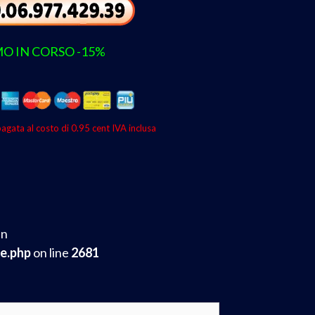
O IN CORSO -15%
agata al costo di 0.95 cent IVA inclusa
in
e.php
on line
2681