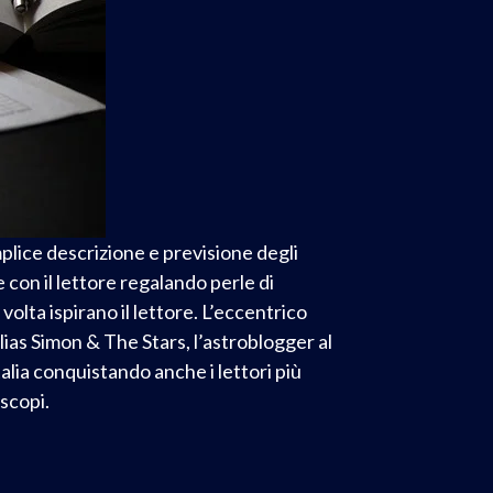
plice descrizione e previsione degli
 con il lettore regalando perle di
volta ispirano il lettore. L’eccentrico
as Simon & The Stars, l’astroblogger al
alia conquistando anche i lettori più
scopi.