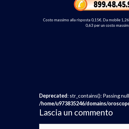
k
p
Costo massimo alla risposta 0,15€. Da mobile 1,26€ 
0,63 per un costo massim
Deprecated
: str_contains(): Passing nu
/home/u973835246/domains/oroscopot
Lascia un commento