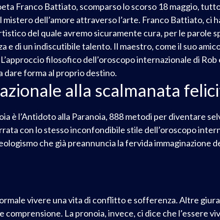
ta Franco Battiato, scomparso lo scorso 18 maggio, tutto 
il mistero dell’amore attraverso l’arte. Franco Battiato, ci
rtistico del quale avremo sicuramente cura, per le parole sp
za e di un indiscutibile talento. Il maestro, come il suo amic
L’approccio filosofico dell’oroscopo internazionale di Rob 
a dare forma al proprio destino.
azionale alla scalmanata felici
ia è l’Antidoto alla Paranoia, 888 metodi per diventare selva
rrata con lo stesso inconfondibile stile dell’oroscopo inter
 neologismo che già preannuncia la fervida immaginazione d
rmale vivere una vita di conflitto e sofferenza. Altre giur
 e comprensione. La pronoia, invece, ci dice che l’essere vi