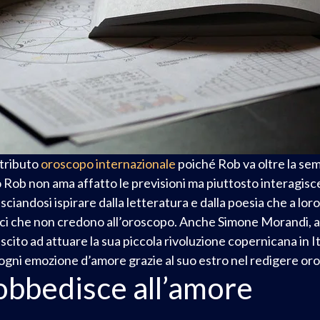
ntributo
oroscopo internazionale
poiché Rob va oltre la sem
o Rob non ama affatto le previsioni ma piuttosto interagisce
iandosi ispirare dalla letteratura e dalla poesia che a loro 
ci che non credono all’oroscopo. Anche Simone Morandi, ali
scito ad attuare la sua piccola rivoluzione copernicana in It
 ogni emozione d’amore grazie al suo estro nel redigere oro
 obbedisce all’amore