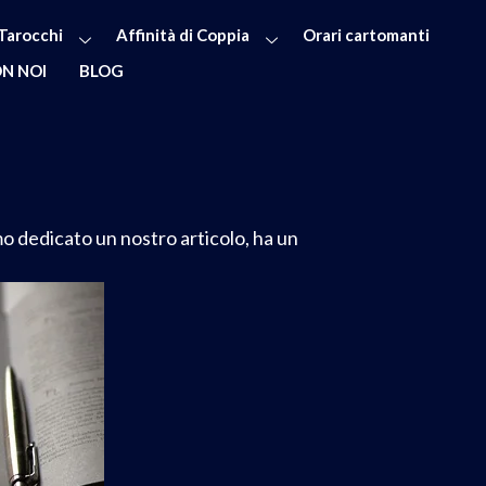
Tarocchi
Affinità di Coppia
Orari cartomanti
N NOI
BLOG
o dedicato un nostro articolo, ha un