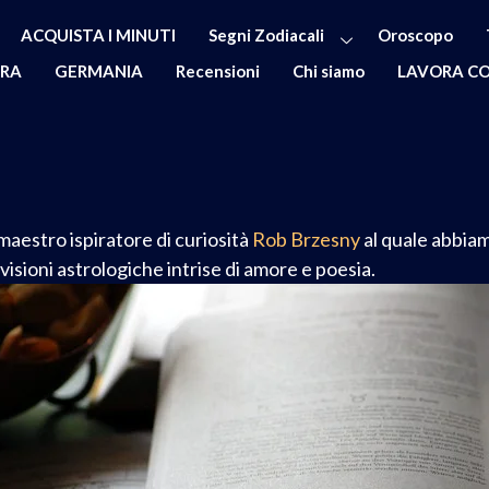
ACQUISTA I MINUTI
Segni Zodiacali
Oroscopo
ERA
GERMANIA
Recensioni
Chi siamo
LAVORA CO
maestro ispiratore di curiosità
Rob Brzesny
al quale abbiam
visioni astrologiche intrise di amore e poesia.