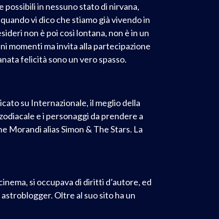
 possibili in nessuno stato di nirvana,
uando vi dico che stiamo già vivendo in
sideri non è poi così lontana, non è in un
cuni momenti ma invita alla partecipazione
anata felicità sono un vero spasso.
cato su Internazionale, il meglio della
no zodiacale e i personaggi da prendere a
one Morandi alias Simon & The Stars. La
inema, si occupava di diritti d’autore, ed
 astroblogger. Oltre al suo sito ha un