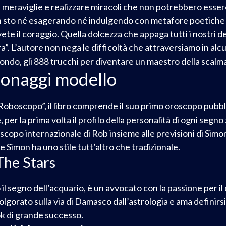
e meraviglie e realizzare miracoli che non potrebbero essere
n sto né esagerando né indulgendo con metafore poetiche q
vete il coraggio. Quella dolcezza che appaga tutti i nostri de
ora”. L’autore non nega le difficoltà che attraversiamo in al
rofondo, gli 888 trucchi per diventare un maestro della scalm
sonaggi modello
“Roboscopo”, il libro comprende il suo primo oroscopo pubbli
, per la prima volta il profilo della personalità di ogni seg
scopo internazionale di Rob insieme alle previsioni di Sim
 Simon ha uno stile tutt’altro che tradizionale.
The Stars
l segno dell’acquario, è un avvocato con la passione per il c
lgorato sulla via di Damasco dall’astrologia e ama definirsi
k di grande successo.