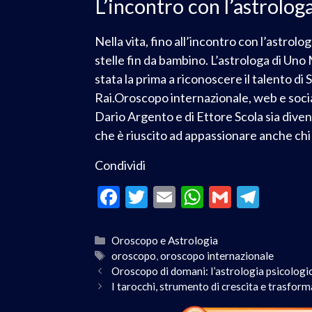
L’incontro con l’astrolog
Nella vita, fino all’incontro con l’astro
stelle fin da bambino. L’astrologa di Uno
stata la prima a riconoscere il talento di
Rai.Oroscopo internazionale, web e social
Dario Argento e di Ettore Scola sia dive
che è riuscito ad appassionare anche chi n
Condividi
F
T
E
W
G
T
ac
w
m
h
m
el
e
itt
ai
at
ai
e
Oroscopo e Astrologia
oroscopo
,
oroscopo internazionale
b
er
l
s
l
gr
Oroscopo di domani: l’astrologia psicologi
o
A
a
I tarocchi, strumento di crescita e trasfor
o
p
m