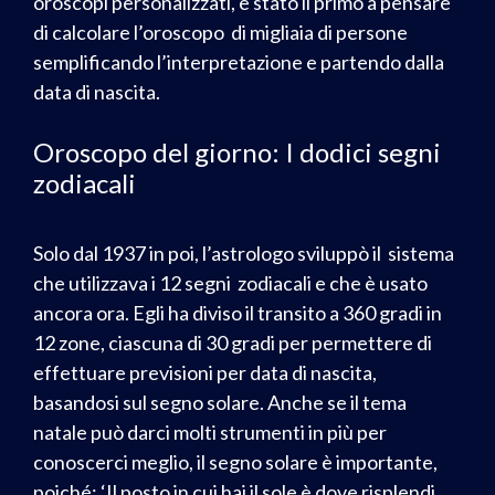
oroscopi personalizzati, è stato il primo a pensare
di calcolare l’oroscopo di migliaia di persone
semplificando l’interpretazione e partendo dalla
data di nascita.
Oroscopo del giorno: I dodici segni
zodiacali
Solo dal 1937 in poi, l’astrologo sviluppò il sistema
che utilizzava i 12 segni zodiacali e che è usato
ancora ora. Egli ha diviso il transito a 360 gradi in
12 zone, ciascuna di 30 gradi per permettere di
effettuare previsioni per data di nascita,
basandosi sul segno solare. Anche se il tema
natale può darci molti strumenti in più per
conoscerci meglio, il segno solare è importante,
poiché: ‘Il posto in cui hai il sole è dove risplendi