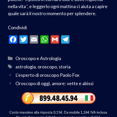
nella vita ‘, e leggerlo ogni mattina ci aiuta a capire
quale sarà il nostro momento per splendere.
Condividi
F
T
E
W
G
T
ac
w
m
h
m
el
e
itt
ai
at
ai
e
Oroscopo e Astrologia
b
er
l
s
l
gr
astrologia
,
oroscopo
,
storia
o
A
a
L’esperto di oroscopo Paolo Fox
o
p
m
Oroscopo di oggi, amore: vette e abissi
k
p
Costo massimo alla risposta 0,15€. Da mobile 1,26€ IVA inclusa.