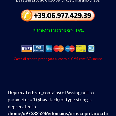
Da rete fissa costo € 0,63 per un costo massimo di 15€.
PROMO IN CORSO -15%
Carta di credito prepagata al costo di 0.95 cent IVA inclusa
Deprecated
: str_contains(): Passing null to
parameter #1 ($haystack) of type string is
deprecated in
/home/u973835246/domains/oroscopotarocchi