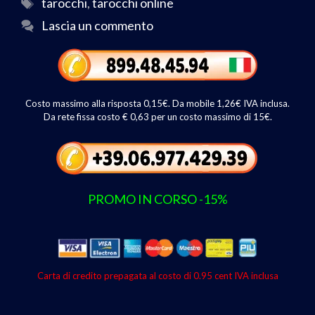
tarocchi
,
tarocchi online
o
A
a
Lascia un commento
o
p
m
k
p
Costo massimo alla risposta 0,15€. Da mobile 1,26€ IVA inclusa.
Da rete fissa costo € 0,63 per un costo massimo di 15€.
PROMO IN CORSO -15%
Carta di credito prepagata al costo di 0.95 cent IVA inclusa