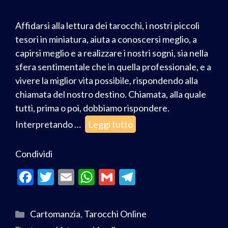
Affidarsi alla lettura dei tarocchi, i nostri piccoli
tesori in miniatura, aiuta a conoscersi meglio, a
capirsi meglio e a realizzare i nostri sogni, sia nella
sfera sentimentale che in quella professionale, e a
vivere la miglior vita possibile, rispondendo alla
chiamata del nostro destino. Chiamata, alla quale
tutti, prima o poi, dobbiamo rispondere.
Interpretando …
Leggi tutto
Condividi
F
T
E
W
G
T
ac
w
m
h
m
el
e
itt
ai
at
ai
e
Cartomanzia
,
Tarocchi Online
b
er
l
s
l
gr