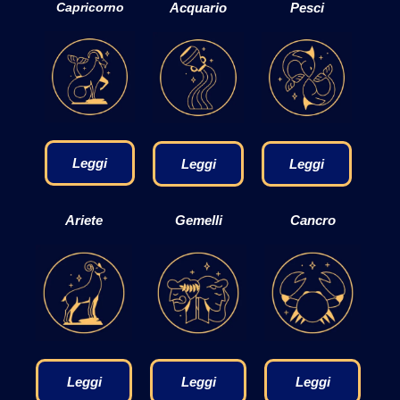
Capricorno
Acquario
Pesci
Leggi
Leggi
Leggi
Ariete
Gemelli
Cancro
Leggi
Leggi
Leggi