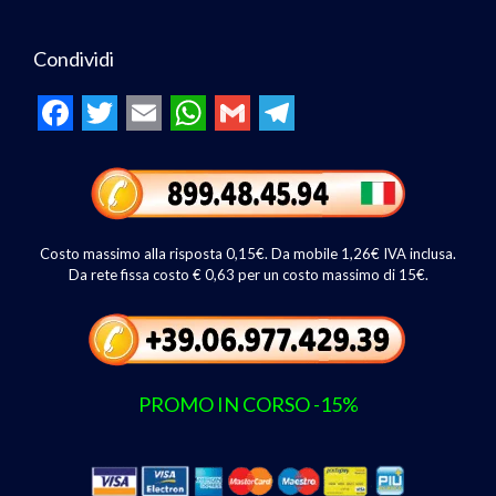
Condividi
F
T
E
W
G
T
a
w
m
h
m
e
c
i
a
a
a
l
e
t
i
t
i
e
Costo massimo alla risposta 0,15€. Da mobile 1,26€ IVA inclusa.
Da rete fissa costo € 0,63 per un costo massimo di 15€.
b
t
l
s
l
g
o
e
A
r
o
r
p
a
k
p
m
PROMO IN CORSO -15%