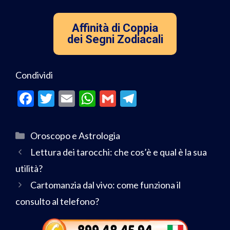
Affinità di Coppia
dei Segni Zodiacali
Condividi
F
T
E
W
G
T
ac
w
m
h
m
el
e
itt
ai
at
ai
e
Oroscopo e Astrologia
b
er
l
s
l
gr
Lettura dei tarocchi: che cos’è e qual è la sua
o
A
a
utilità?
o
p
m
Cartomanzia dal vivo: come funziona il
k
p
consulto al telefono?