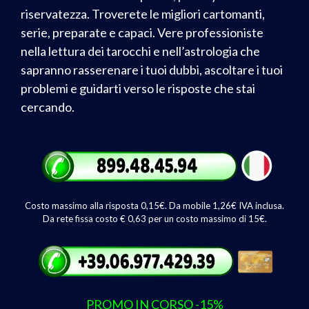
k
p
riservatezza. Troverete le migliori cartomanti,
serie, preparate e capaci. Vere professioniste
nella lettura dei tarocchi e nell’astrologia che
sapranno rasserenare i tuoi dubbi, ascoltare i tuoi
problemi e guidarti verso le risposte che stai
cercando.
Costo massimo alla risposta 0,15€. Da mobile 1,26€ IVA inclusa.
Da rete fissa costo € 0,63 per un costo massimo di 15€.
PROMO IN CORSO -15%