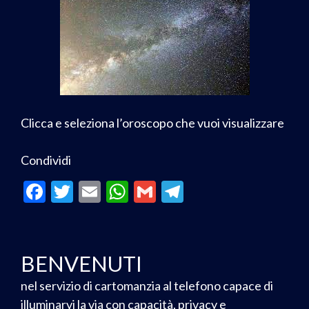
Clicca e seleziona l’oroscopo che vuoi visualizzare
Condividi
F
T
E
W
G
T
ac
w
m
h
m
el
e
itt
ai
at
ai
e
b
er
l
s
l
gr
BENVENUTI
o
A
a
nel servizio di cartomanzia al telefono capace di
o
p
m
illuminarvi la via con capacità, privacy e