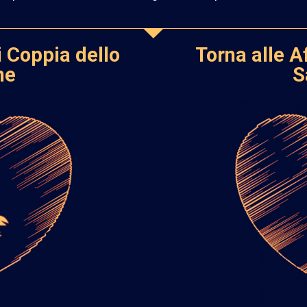
i Coppia dello
Torna alle A
ne
S