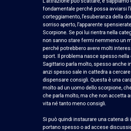
L’attrazione può scattare, e sappiamo
fondamentale perché possa avviarsi l’
corteggiamento, l’esuberanza della donn
sorriso aperto, l’apparente spensiera
Scorpione. Se poi lui rientra nella cat
non sanno stare fermi nemmeno un mi
perché potrebbero avere molti interess
sport. Il problema nasce spesso nell
Sagittario parla molto, spesso anche in
anzi spesso sale in cattedra a cercare d
dispensare consigli. Questa è una cara
molto ad un uomo dello scorpione, c
che parla molto, ma che non accetta a
vita né tanto meno consigli.
Si può quindi instaurare una catena di
portano spesso o ad accese discussion