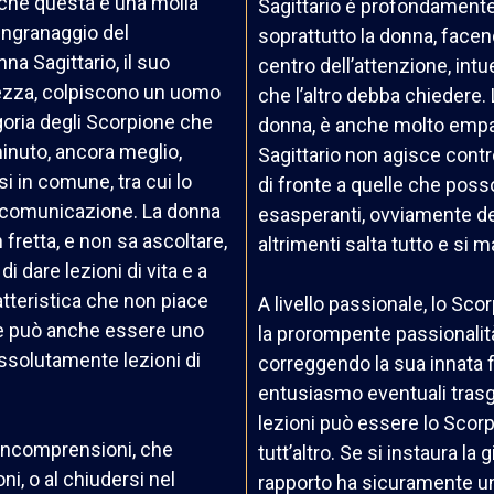
 che questa è una molla
Sagittario è profondamente
ingranaggio del
soprattutto la donna, facen
a Sagittario, il suo
centro dell’attenzione, int
tezza, colpiscono un uomo
che l’altro debba chiedere.
egoria degli Scorpione che
donna, è anche molto empat
nuto, ancora meglio,
Sagittario non agisce contro
i in comune, tra cui lo
di fronte a quelle che poss
a comunicazione. La donna
esasperanti, ovviamente de
 fretta, e non sa ascoltare,
altrimenti salta tutto e si
i dare lezioni di vita e a
tteristica che non piace
A livello passionale, lo Sc
he può anche essere uno
la prorompente passionalità
ssolutamente lezioni di
correggendo la sua innata f
entusiasmo eventuali trasg
lezioni può essere lo Scorp
 incomprensioni, che
tutt’altro. Se si instaura la
i, o al chiudersi nel
rapporto ha sicuramente una