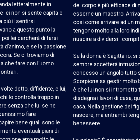
anda letteralmente in
del corpo è più efficace di 
ne lei non si sente capita e
esserne un maestro. Arriva
iù il sentirsi
così come arrivare ad un ma
ivano a questo punto la
tengono molto alla loro ind
 poi lei cercherà di farsi
riuscire a dividersi i compit
à d’animo, e se la passione
ncora. Se ci troviamo di
Se la donna è Sagittario, s
 a che fare con l’uomo
sempre accetterà intrusioni
ontrari.
concesso un angolo tutto s
Scorpione sa gestir molto
lte detto, diffidente, e lui,
è che lui non si intromett
chi lo controlla troppo in
disdegna i lavori di casa, 
are senza che lui se ne
casa. Nella gestione dei f
benissimo fare
nascere, ma entrambi teng
a capire bene quali sono le
benessere.
mente eventuali piani di
Scorpione ama molto le