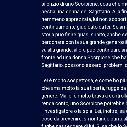
silenzio di uno Scorpione, cosa che m
bestia una donna del Sagittario. Alla fi
nemmeno apprezzata, lui non sopporta p
continuamente giudicato da lei. Se arr
storia può finire quasi subito, anche se
perdonare con la sua grande generosit
va alla grande, allora può continuare a
fronte ad una donna Scorpione che ha
Sagittario, possono esserci problemi c
Lei è molto sospettosa, e come ho più vo
che ama molto la sua libertà, fugge da 
genere. Ma lei è molto brava a controll
renda conto, uno Scorpione potrebbe 
l’investigatore o la spia! Lei, inoltre, s
cose da prevenire, smontando puntual
fughe passeggere di lui. Si sa che lo 