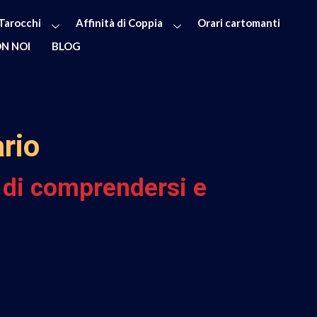
Tarocchi
Affinità di Coppia
Orari cartomanti
N NOI
BLOG
ario
e di comprendersi e
.