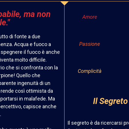
babile, ma non
Amore
e."
tto di fonte a due
Passione
nenza. Acqua e fuoco a
ò spegnere il fuoco è anche
enta molto difficile.
ario che si confronta con la
Complicità
orpione! Quello che
parente ingenuità di un
 rende così ottimista da
ortarsi in malafede. Ma
Il Segreto
percettivo, capisce anche
e.
Il segreto è da ricercarsi p