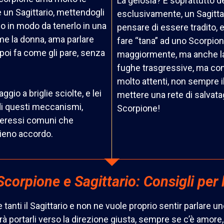
La gelosia? È soprattutto d
re un Sagittario, mettendogli
esclusivamente, un Sagittar
do in modo da tenerlo in una
pensare di essere tradito, e
me la donna, ama parlare
fare “tana” ad uno Scorpio
 poi fa come gli pare, senza
maggiormente, ma anche la
fughe trasgressive, ma co
molto attenti, non sempre il
gio a briglie sciolte, e lei
mettere una rete di salvata
à di questi meccanismi,
Scorpione!
teressi comuni che
pieno accordo.
 Scorpione e Sagittario: Consigli per 
anti il Sagittario e non ne vuole proprio sentir parlare 
otrà portarli verso la direzione giusta, sempre se c’è amore