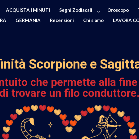
ACQUISTA I MINUTI
Segni Zodiacali
Oroscopo
ERA
GERMANIA
Recensioni
Chi siamo
LAVORA CO
inità Scorpione e Sagitt
intuito che permette alla fin
di trovare un filo conduttore