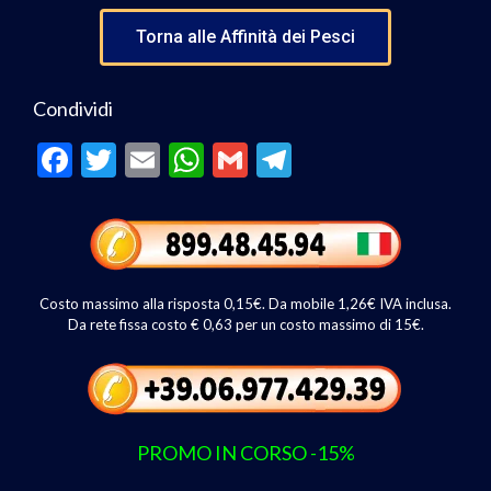
Torna alle Affinità dei Pesci
Condividi
F
T
E
W
G
T
ac
w
m
h
m
el
e
itt
ai
at
ai
e
b
er
l
s
l
gr
o
A
a
Costo massimo alla risposta 0,15€. Da mobile 1,26€ IVA inclusa.
o
p
m
Da rete fissa costo € 0,63 per un costo massimo di 15€.
k
p
PROMO IN CORSO -15%