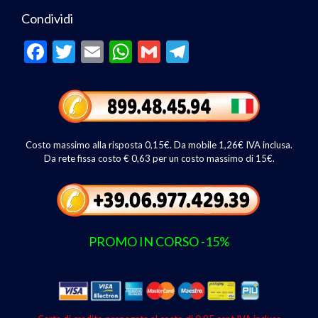
Condividi
F
T
E
W
G
T
ac
w
m
h
m
el
e
itt
ai
at
ai
e
b
er
l
s
l
gr
o
A
a
Costo massimo alla risposta 0,15€. Da mobile 1,26€ IVA inclusa.
o
p
m
Da rete fissa costo € 0,63 per un costo massimo di 15€.
k
p
PROMO IN CORSO -15%