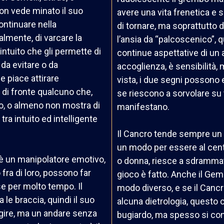
n vede minato il suo
avere una vita frenetica e 
ontinuare nella
di tornare, ma soprattutto d
lmente, di varcare la
l’ansia da “palcoscenico”,
 intuito che gli permette di
continue aspettative di un 
 da evitare o da
accoglienza, è sensibilità,
e piace attirare
vista, i due segni possono 
a di fronte qualcuno che,
se riescono a sorvolare su 
po, o almeno non mostra di
manifestano.
 tra intuito ed intelligente
Il Cancro tende sempre un p
un modo per essere al centr
o è un manipolatore emotivo,
o donna, riesce a sdrammati
 fra di loro, possono far
gioco è fatto. Anche il Gemel
e per molto tempo. Il
modo diverso, e se il Cancr
le braccia, quindi il suo
alcuna dietrologia, questo 
gire, ma un andare senza
bugiardo, ma spesso si con