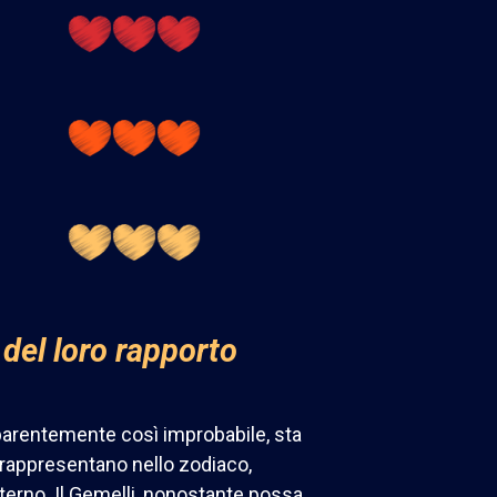
 del loro rapporto
parentemente così improbabile, sta
e rappresentano nello zodiaco,
terno. Il Gemelli, nonostante possa