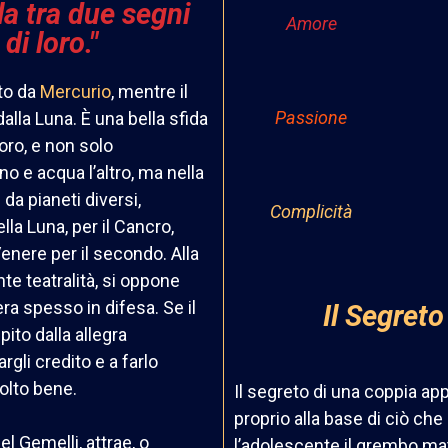
la tra due segni
Amore
di loro."
to da
Mercurio
,
mentre il
Passione
alla Luna.
È una bella sfida
loro, e non solo
no e acqua l’altro, ma nella
da pianeti diversi,
Complicità
lla Luna, per il Cancro,
Venere per il secondo. Alla
ente teatralità, si oppone
era spesso in difesa. Se il
Il Segreto
to dalla allegra
rgli credito e a farlo
olto bene.
Il segreto
di una coppia ap
proprio alla base di ciò ch
l Gemelli, attrae, o
l’adolescente il grembo ma