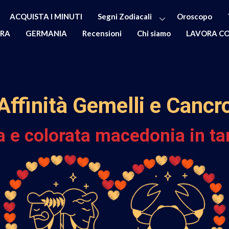
ACQUISTA I MINUTI
Segni Zodiacali
Oroscopo
ERA
GERMANIA
Recensioni
Chi siamo
LAVORA CO
Affinità Gemelli e Cancr
a e colorata macedonia in ta