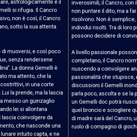
unare, astrologicamente è il
inverosimili, il Cancro, con 
elli si rifugia. Il Cancro
non puntare il dito, ma a far
ivo, non è così, il Cancro
risolvono. Non è semplice, 
ano, sotto la sua attenta
individui risolti. Tra di lor
possono decidere di conviv
 e di muoversi, e così poco
A livello passionale posso
segue, senza rendersene
completano, il Cancro norma
dina”. La donna Gemelli è
riuscendo a coinvolgere an
ato ma attento, che la
passionalità che stupisce, 
ostrittivi, in una corte
discussioni il Gemelli inond
Lui la prende, ma la lascia
parla poco, ascolta e se la p
 ha messo un guinzaglio
un Gemelli doc potrà riusc
ando lei si allontana
quel broncio e sciogliere que
i lascia coinvolgere da
di madre sarà del Cancro, u
vimento, che nasconde una
ruolo di compagno di gioch
 lunare intuito capta, e ne