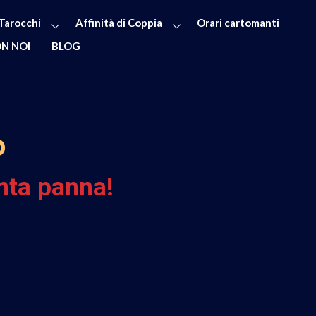
Tarocchi
Affinità di Coppia
Orari cartomanti
N NOI
BLOG
o
nta panna!