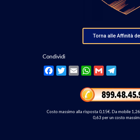
Torna alle Affinità d
Condividi
F
T
E
W
G
T
ac
w
m
h
m
el
e
itt
ai
at
ai
e
b
er
l
s
l
gr
o
A
a
Costo massimo alla risposta 0,15€. Da mobile 1,26€ 
o
p
m
0,63 per un costo massim
k
p