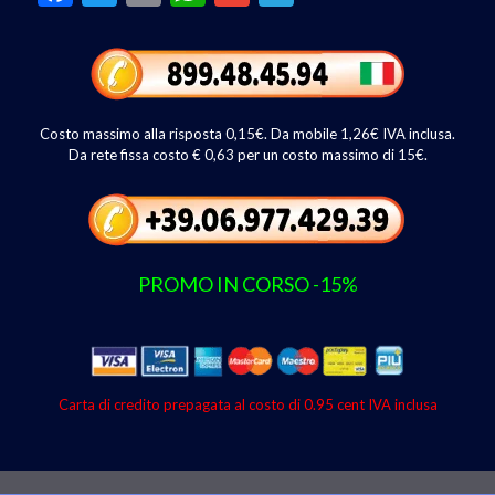
ac
w
m
h
m
el
e
itt
ai
at
ai
e
b
er
l
s
l
gr
o
A
a
Costo massimo alla risposta 0,15€. Da mobile 1,26€ IVA inclusa.
o
p
m
Da rete fissa costo € 0,63 per un costo massimo di 15€.
k
p
PROMO IN CORSO -15%
Carta di credito prepagata al costo di 0.95 cent IVA inclusa