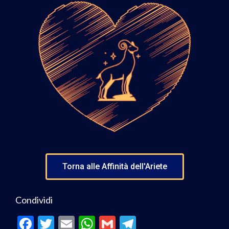
Torna alle Affinità dell'Ariete
Condividi
F
T
E
W
G
T